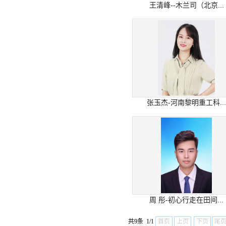
王清峰--木兰司（北京...
张玉杰-河南黎明重工科...
周 彤-初心行走在田间...
共9条 1/1
首页
上页
下页
尾